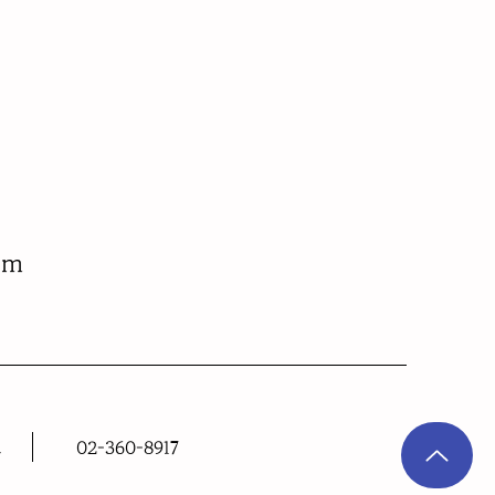
om
m
02-360-8917