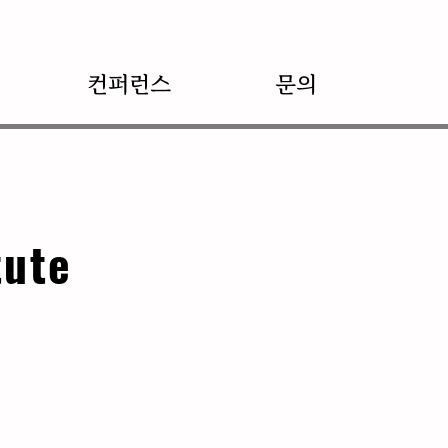
컨퍼런스
문의
tute