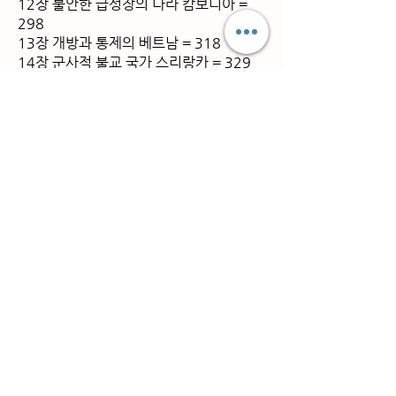
12장 불안한 급성장의 나라 캄보디아 =
298
13장 개방과 통제의 베트남 = 318
14장 군사적 불교 국가 스리랑카 = 329
15장 빈곤 국가 방글라데시 = 338
16장 부드러운 이슬람 국가 인도네시아 =
346
17장 내전이냐 안정이냐의 기로에 선 이라
크 = 361
18장 이슬람 공화국 이란 = 382
19장 석유와 이슬람을 수출하는 사우디아
라비아 = 405
(출처: RISS,
http://www.riss.kr/link?
id=M11516198)
책소개