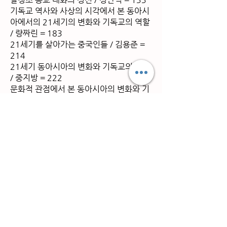
기독교 역사와 사상의 시각에서 본 동아시
아에서의 21세기의 변화와 기독교의 역할
/ 량짜린 = 183
21세기를 살아가는 중국인들 / 김용준 =
214
21세기 동아시아의 변화와 기독교의 역할
/ 중지방 = 222
문화적 관점에서 본 동아시아의 변화와 기
독교의 역할 / 간빠오핑 = 261
천주교와 중국 / 런옌리 = 278
편집후기 = 554
외국어목차
21世紀與基督敎神學 / 李亨基 = 299
不同文明之間的和平交流與融合 / 庄錫
昌 = 360
"整體三性論"芻議 / 蘇德慈 = 374
試析基督敎在華傳播的"中國化 / 孔慶동
= 381
世局變遷與宗敎發展 / 章開沅 = 392
明末淸初宗敎對話的精神 / 鄭安德 =