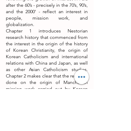
after the 60’s - precisely in the 70’s, 90’s,
and the 2000’ - reflect an interest in
people, mission work, and
globalization.
Chapter 1 introduces Nestorian
research history that commenced from
the interest in the origin of the history
of Korean Christianity, the origin of
Korean Catholicism and international
relations with China and Japan, as well
as other Asian Catholicism studies.
Chapter 2 makes clear that the research
done on the origin of Manchurian
mission work carried out by Korean
churches, its Christian national
movement, and the origin of Korean
Protestantism sparked interest in the
history of Chinese Protestantism, as
well as the concern for the history of
Chinese Christianity itself developed